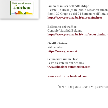
Guida ai musei dell'Alto Adige
Il castelllo Juval (di Reinhold Messner), rim
fino il 30 Giugno e dal 01 Settembre all’ iniz
https://www.provinz.bz.it/museenfuehrer
Bollettino del traffico
Centrale Viabilità Bolzano
https://www.provinz.bz.it/vmz/report/index_
Grafik Grüner
Val Senales
https://www.gruener.it
Schnolser Summerfest
Festa d'estate in Val Senales
www.schnolser-summerfest.com
www.suedtirol-schnalstal.com
ÖTZI SHOP | Maso Corto 12/F | 39020 Val 