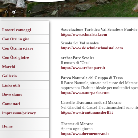
Associazione Turistica Val Senales
e Funivie
I nostri vantaggi
https://www.schnalstal.com
Con Ötzi in gita
Scuola Sci Val senales
https://www.skischuleschnalstal.com
Con Ötzi in sciare
Con Ötzi gioire
archeoParc Sesales
Il museo di "Ötzi"
Marchi
https://www.archeoparc.it
Galleria
Parco Naturale del Gruppo di Tessa
Il Parco Naturale, situato nel cuore del Merane
Links utili
rappresenta l’habitat ideale per molteplici spec
https://www.naturparke.com
Dove siamo
Castello Trauttmannsdorff Merano
Contattaci
Nei Giardini di Castel Trauttmansdorff sono ri
https://www.trauttmansdorff.it
impressum/privacy
Therme di Merano
Home
Aperto ogni giorno
https://www.thermemeran.it